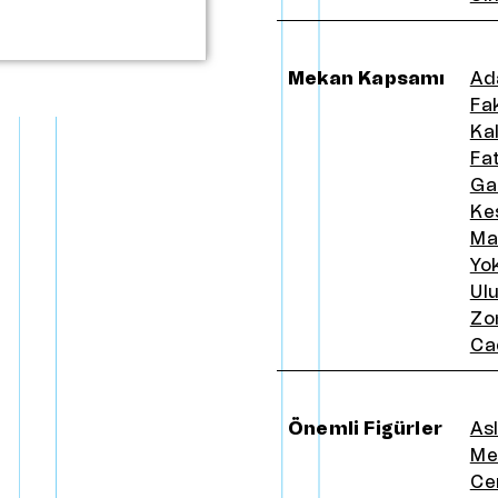
Mekan Kapsamı
Ad
Fa
Ka
Fat
Ga
Ke
Ma
Yo
Ul
Zo
Ca
Önemli Figürler
As
Me
Ce