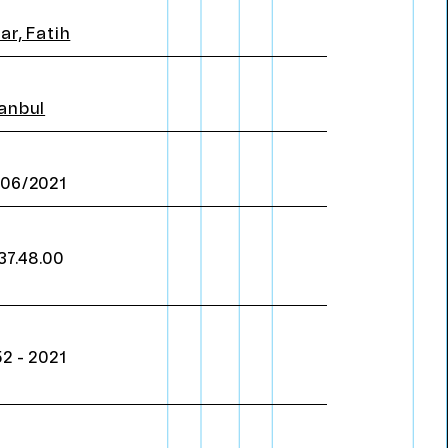
E
n
g
l
i
s
h
ar, Fatih
tanbul
/06/2021
37.48.00
2 - 2021