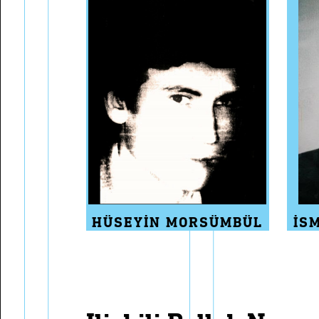
HÜSEYIN MORSÜMBÜL
İS