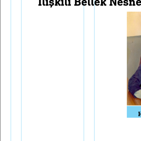
i̇lişkili bellek nesn