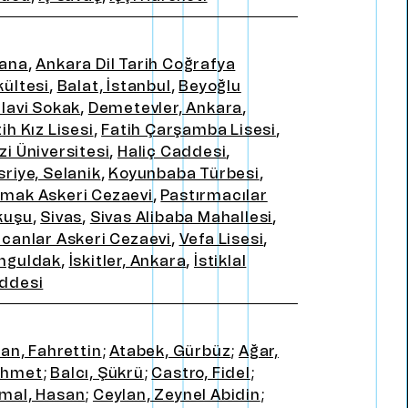
ana
,
Ankara Dil Tarih Coğrafya
kültesi
,
Balat, İstanbul
,
Beyoğlu
llavi Sokak
,
Demetevler, Ankara
,
ih Kız Lisesi
,
Fatih Çarşamba Lisesi
,
zi Üniversitesi
,
Haliç Caddesi
,
sriye, Selanik
,
Koyunbaba Türbesi
,
mak Askeri Cezaevi
,
Pastırmacılar
kuşu
,
Sivas
,
Sivas Alibaba Mahallesi
,
ucanlar Askeri Cezaevi
,
Vefa Lisesi
,
nguldak
,
İskitler, Ankara
,
İstiklal
ddesi
lan, Fahrettin
;
Atabek, Gürbüz
;
Ağar,
hmet
;
Balcı, Şükrü
;
Castro, Fidel
;
mal, Hasan
;
Ceylan, Zeynel Abidin
;