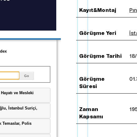
ışmanlar
B
a
s
ı
n
Kayıt&Montaj
Pın
daşlar
odoloji ve Politikalar
Görüşme Yeri
İs
Görüşme Tarihi
18
Görüşme
01.
Süresi
Zaman
195
Kapsamı