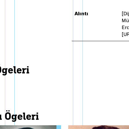
Alıntı
[Di
Mü
Erd
[U
ögeleri
ı ögeleri