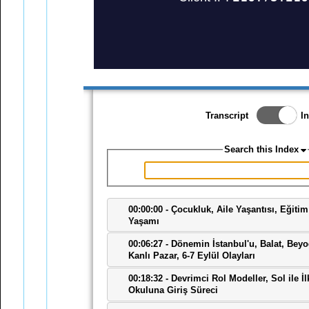
Bülend Ulusu'nun Basın
Dan
Toplantıları
Pay
Zaman Çizelgesi
Met