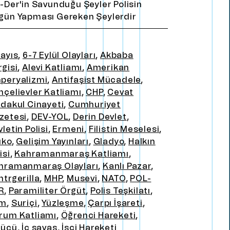
l-Der'in Savunduğu Şeyler Polisin
gün Yapması Gereken Şeylerdir
Mayıs
,
6-7 Eylül Olayları
,
Akbaba
rgisi
,
Alevi Katliamı
,
Amerikan
peryalizmi
,
Antifaşist Mücadele
,
hçelievler Katliamı
,
CHP
,
Cevat
rdakul Cinayeti
,
Cumhuriyet
zetesi
,
DEV-YOL
,
Derin Devlet
,
letin Polisi
,
Ermeni
,
Filistin Meselesi
,
uko
,
Gelişim Yayınları
,
Gladyo
,
Halkın
isi
,
Kahramanmaraş Katliamı
,
hramanmaraş Olayları
,
Kanlı Pazar
,
ntrgerilla
,
MHP
,
Musevi
,
NATO
,
POL-
R
,
Paramiliter Örgüt
,
Polis Teşkilatı
,
um
,
Suriçi
,
Yüzleşme
,
Çarpı İşareti
,
rum Katliamı
,
Öğrenci Hareketi
,
kücü
,
İç savaş
,
İşçi Hareketi