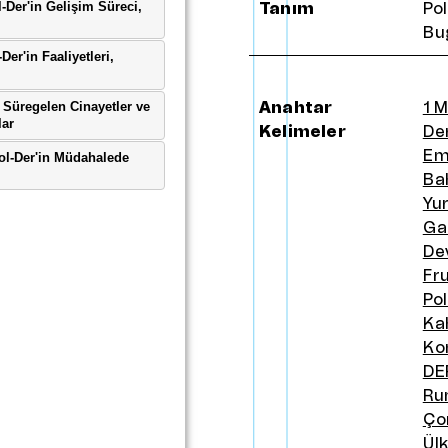
Tanım
Po
Bu
Anahtar
1 
Kelimeler
De
Em
Ba
Yu
Ga
Dev
Fr
Pol
Ka
Ko
DE
R
Ço
Ül