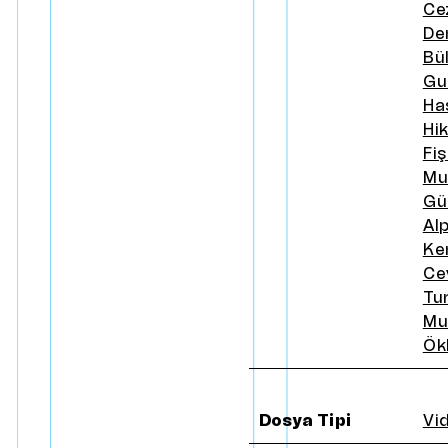
Ce
De
Bü
Gu
Ha
Hi
Fi
Mu
Gü
Al
Ke
Ce
Tu
Mu
Ök
Dosya Tipi
Vi