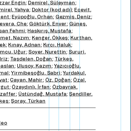
zzar Engin
;
Demirel, Süleyman
;
mirel, Yahya
;
Doktor (kod adı)
;
Ecevit,
lent
;
Eyüpoğlu, Orhan
;
Gezmiş, Deniz
;
evera, Che
;
Göktürk, Enver
;
Güneş,
san Fehmi
;
Haskırış, Mustafa
;
kmet, Nazım
;
Kenger, Ökkeş
;
Kurthan,
şek
;
Kınay, Adnan
;
Kırcı, Haluk
;
mcu, Uğur
;
Soyer, Nurettin
;
Sururi,
lriz
;
Taşdelen, Doğan
;
Türkeş,
paslan
;
Ulusoy, Kazım
;
Yazıcıoğlu,
mal
;
Yirmibeşoğlu, Sabri
;
Yurdakul,
vat
;
Çayan, Mahir
;
Öz, Doğan
;
Özal,
rgut
;
Özaydınlı, İrfan
;
Özbayrak,
zaffer
;
Üstündağ, Mustafa
;
Şendiller,
keş
;
Şoray, Türkan
deo