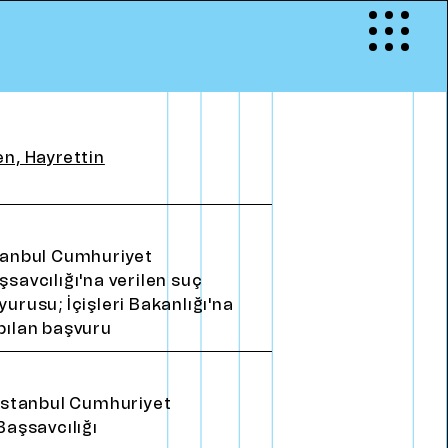
Menu
S
İ
Y
İ
İ
ş
k
e
n
c
e
H
a
r
i
t
a
s
ı
”
E
Ğ
İ
T
İ
M
R
I
en, Hayrettin
OKRASİ”
u ve Drama
emokrasi
tanbul Cumhuriyet
şsavcılığı'na verilen suç
yurusu; İçişleri Bakanlığı'na
pılan başvuru
İ
l
e
t
i
ş
i
m
İstanbul Cumhuriyet
Başsavcılığı