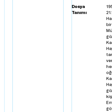
Dosya
19
Tanımı
21
Ha
bi
Mü
gö
Ka
Ha
ta
ve
he
oğ
Ka
Ha
gö
ki
Em
gö