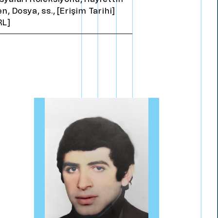
en, Dosya, ss., [Erişim Tarihi]
RL]