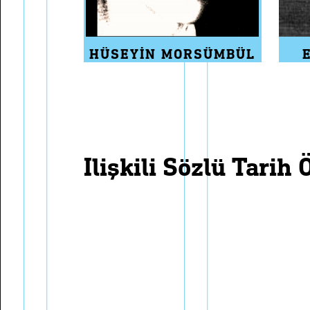
HÜSEYIN MORSÜMBÜL
i̇lişkili sözlü tarih 