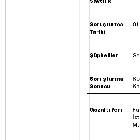
Savcılık
ışmanlar
B
a
s
ı
n
daşlar
Soruşturma
01
odoloji ve Politikalar
Tarihi
Şüpheliler
Se
Soruşturma
Ko
Sonucu
Ka
Gözaltı Yeri
Fa
İs
Mü