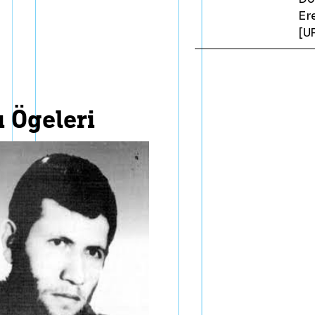
Er
[U
ı ögeleri