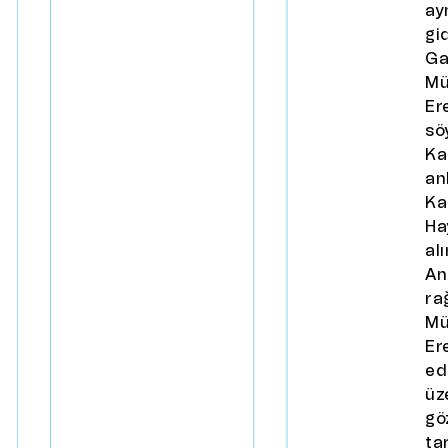
ay
gi
Ga
Mü
Er
sö
Ka
an
Ka
Ha
alı
An
ra
Mü
Er
ed
üz
gö
ta