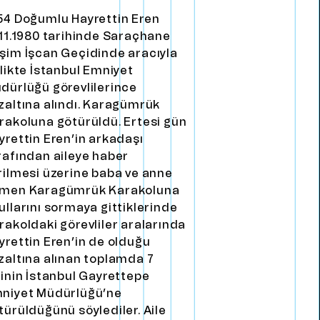
54 doğumlu Hayrettin Eren
.11.1980 tarihinde Saraçhane
şim İşcan Geçidinde aracıyla
rlikte İstanbul Emniyet
dürlüğü görevlilerince
zaltına alındı. Karagümrük
rakoluna götürüldü. Ertesi gün
yrettin Eren’in arkadaşı
rafından aileye haber
rilmesi üzerine baba ve anne
men Karagümrük Karakoluna
ullarını sormaya gittiklerinde
rakoldaki görevliler aralarında
yrettin Eren’in de olduğu
zaltına alınan toplamda 7
şinin İstanbul Gayrettepe
niyet Müdürlüğü’ne
türüldüğünü söylediler. Aile