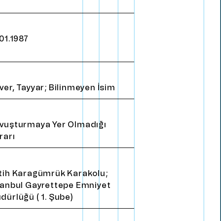
E
n
g
l
i
s
h
.01.1987
ver, Tayyar; Bilinmeyen İsim
vuşturmaya Yer Olmadığı
rarı
tih Karagümrük Karakolu;
tanbul Gayrettepe Emniyet
dürlüğü ( 1. Şube)