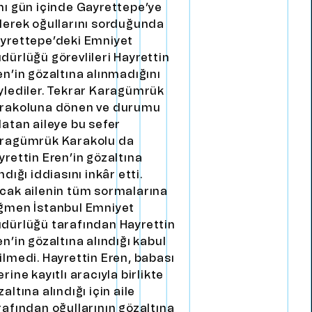
nı gün içinde Gayrettepe’ye
derek oğullarını sorduğunda
yrettepe’deki Emniyet
dürlüğü görevlileri Hayrettin
en’in gözaltına alınmadığını
ylediler. Tekrar Karagümrük
rakoluna dönen ve durumu
latan aileye bu sefer
ragümrük Karakolu da
yrettin Eren’in gözaltına
ndığı iddiasını inkâr etti.
cak ailenin tüm sormalarına
ğmen İstanbul Emniyet
dürlüğü tarafından Hayrettin
en’in gözaltına alındığı kabul
ilmedi. Hayrettin Eren, babası
erine kayıtlı aracıyla birlikte
zaltına alındığı için aile
rafından oğullarının gözaltına