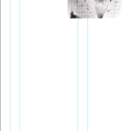
Bülend Ulusu'nun Basın
Dan
Toplantıları
Pay
Zaman Çizelgesi
Met