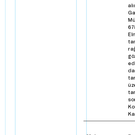
al
Ga
Mü
67
El
ta
ra
gö
ed
da
ta
üz
ta
so
Ko
Kar