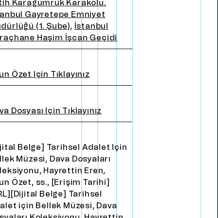
tih Karagümrük Karakolu
,
tanbul Gayretepe Emniyet
dürlüğü (1. Şube)
,
İstanbul
raçhane Haşim İşcan Geçidi
un özet için tıklayınız
va Dosyası için tıklayınız
ijital Belge] Tarihsel Adalet için
llek Müzesi, Dava Dosyaları
leksiyonu, Hayrettin Eren,
un Özet, ss., [Erişim Tarihi]
RL][Dijital Belge] Tarihsel
alet için Bellek Müzesi, Dava
syaları Koleksiyonu, Hayrettin