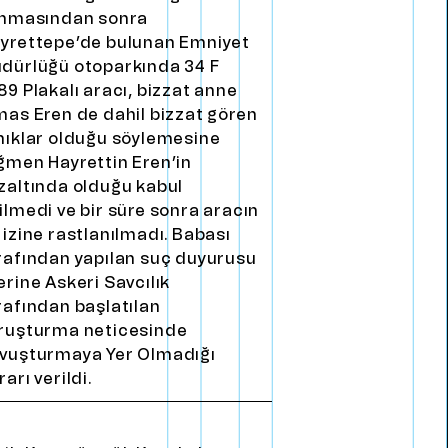
ınmasından sonra
yrettepe’de bulunan Emniyet
dürlüğü otoparkında 34 F
89 Plakalı aracı, bizzat anne
mas Eren de dahil bizzat gören
nıklar olduğu söylemesine
ğmen Hayrettin Eren’in
zaltında olduğu kabul
ilmedi ve bir süre sonra aracın
 izine rastlanılmadı. Babası
rafından yapılan suç duyurusu
erine Askeri Savcılık
rafından başlatılan
ruşturma neticesinde
vuşturmaya Yer Olmadığı
arı verildi.