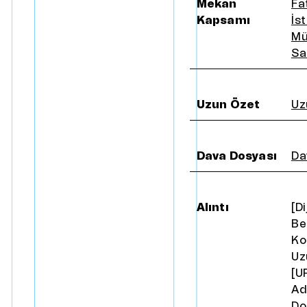
Mekan
Fa
Kapsamı
İs
Mü
Sa
Uzun Özet
Uz
Dava Dosyası
Da
Alıntı
[D
Be
Ko
Uz
[U
Ad
Do