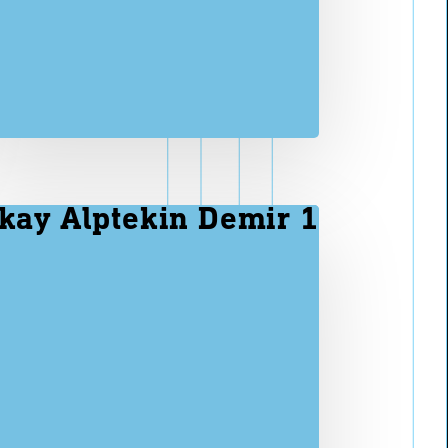
lkay Alptekin Demir 1