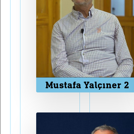
Mustafa Yalçıner 2