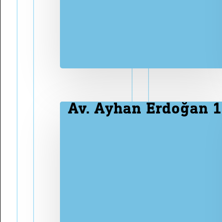
Av. Ayhan Erdoğan 1