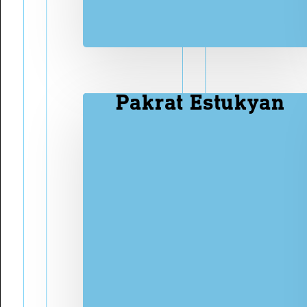
Pakrat Estukyan