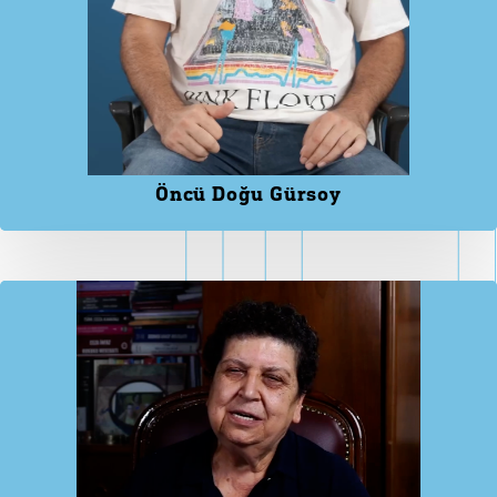
Öncü Doğu Gürsoy