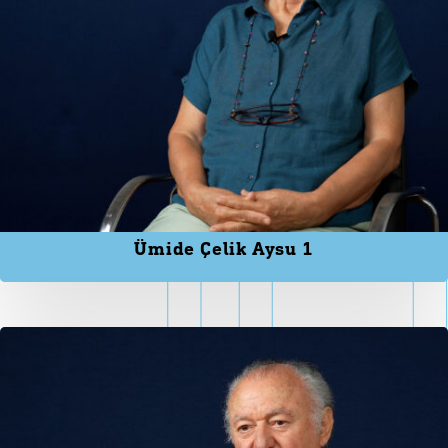
Ümide Çelik Aysu 1