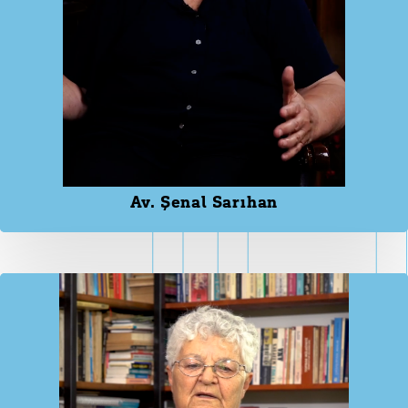
Av. Şenal Sarıhan