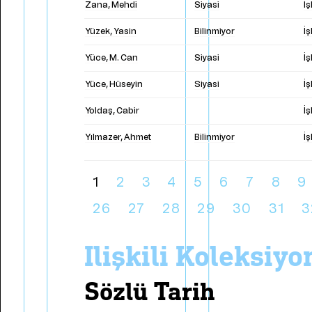
Zana, Mehdi
Siyasi
İ
Yüzek, Yasin
Bilinmiyor
İ
Yüce, M. Can
Siyasi
İ
Yüce, Hüseyin
Siyasi
İ
Yoldaş, Cabir
İ
Yılmazer, Ahmet
Bilinmiyor
İ
1
2
3
4
5
6
7
8
9
26
27
28
29
30
31
3
i̇lişkili koleksiy
sözlü tarih