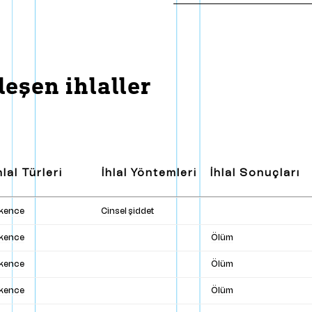
ışmanlar
B
a
s
ı
n
daşlar
odoloji ve Politikalar
eşen ihlaller
hlal Türleri
İhlal Yöntemleri
İhlal Sonuçları
şkence
Cinsel şiddet
şkence
Ölüm
şkence
Ölüm
şkence
Ölüm