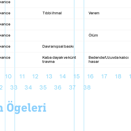
şkence
şkence
Tıbbi ihmal
Verem
şkence
şkence
Ölüm
şkence
Davranışsal baskı
şkence
Kaba dayak ve künt
Bedende/Uzuvda kalıcı
travma
hasar
10
11
12
13
14
15
16
17
18
2
33
34
35
36
37
38
on ögeleri