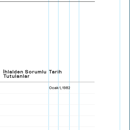
E
n
g
l
i
s
h
İhlalden Sorumlu
Tarih
Tutulanlar
Ocak 1, 1982