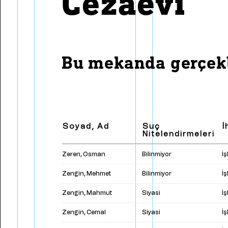
Cezaevi
Bülend Ulusu'nun Basın
Dan
Toplantıları
Pay
Zaman Çizelgesi
Met
Bu mekanda gerçekl
Soyad, Ad
Suç
İ
Nitelendirmeleri
Zeren, Osman
Bilinmiyor
İ
Zengin, Mehmet
Bilinmiyor
İ
Zengin, Mahmut
Siyasi
İ
Zengin, Cemal
Siyasi
İ