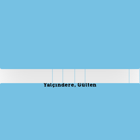
Yalçındere, Gülten