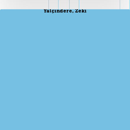
Yalçındere, Zeki