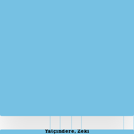
Yalçındere, Zeki