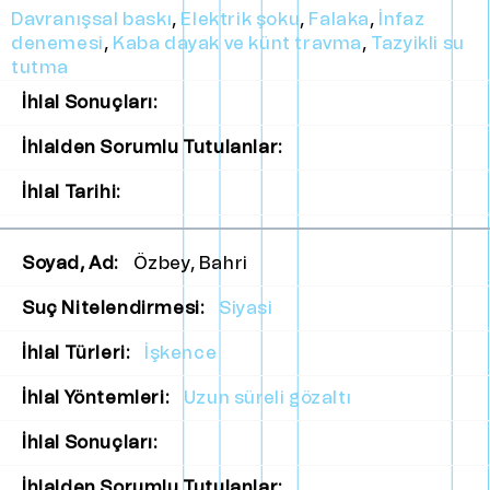
Davranışsal baskı
,
Elektrik şoku
,
Falaka
,
İnfaz
denemesi
,
Kaba dayak ve künt travma
,
Tazyikli su
tutma
İhlal Sonuçları:
İhlalden Sorumlu Tutulanlar:
İhlal Tarihi:
Soyad, Ad:
Özbey, Bahri
Suç Nitelendirmesi:
Siyasi
İhlal Türleri:
İşkence
İhlal Yöntemleri:
Uzun süreli gözaltı
İhlal Sonuçları:
İhlalden Sorumlu Tutulanlar: