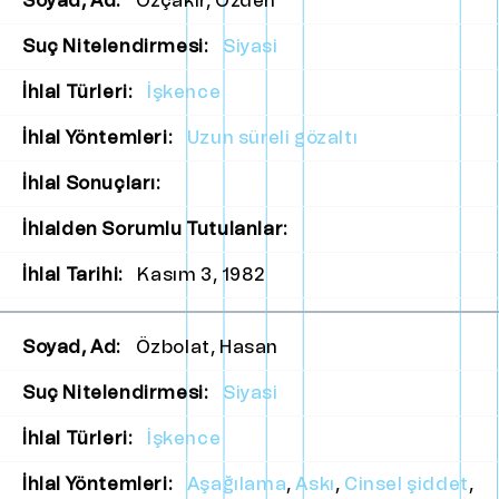
Soyad, Ad:
Özçakır, Özden
Suç Nitelendirmesi:
Siyasi
İhlal Türleri:
İşkence
İhlal Yöntemleri:
Uzun süreli gözaltı
İhlal Sonuçları:
İhlalden Sorumlu Tutulanlar:
İhlal Tarihi:
Kasım 3, 1982
Soyad, Ad:
Özbolat, Hasan
Suç Nitelendirmesi:
Siyasi
İhlal Türleri:
İşkence
İhlal Yöntemleri:
Aşağılama
,
Askı
,
Cinsel şiddet
,