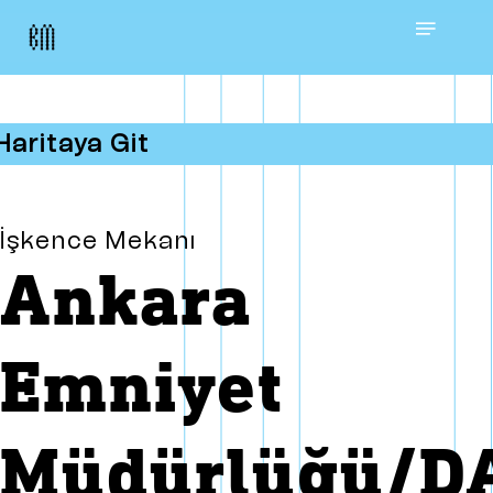
Skip
Menu
to
main
Haritaya Git
content
İşkence Mekanı
Ankara
Emniyet
Müdürlüğü/DA