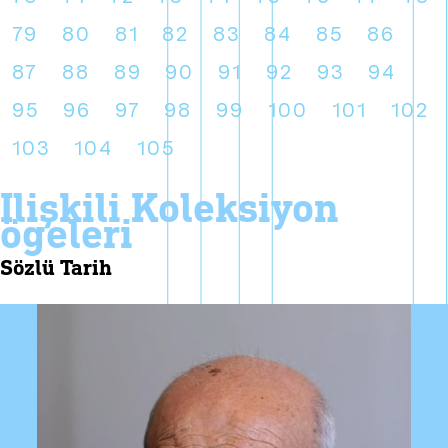
79
80
81
82
83
84
85
86
87
88
89
90
91
92
93
94
95
96
97
98
99
100
101
102
103
104
105
i̇lişkili koleksiyon
ögeleri
sözlü tarih