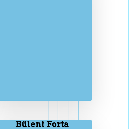
E
n
g
l
i
s
h
Bülent Forta