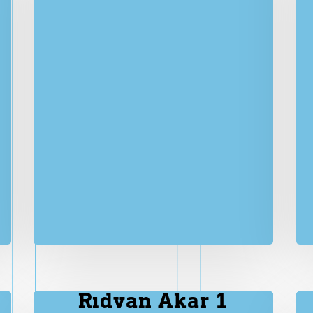
ışmanlar
B
a
s
ı
n
daşlar
odoloji ve Politikalar
Rıdvan Akar 1