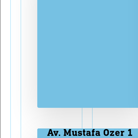
Bülend Ulusu'nun Basın
Dan
Toplantıları
Pay
Zaman Çizelgesi
Met
Av. Mustafa Özer 1