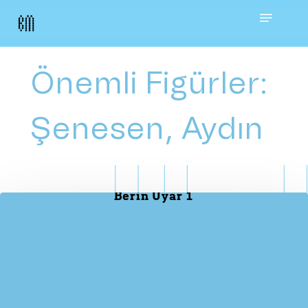
Skip
Menu
to
main
Önemli Figürler:
content
Şenesen, Aydın
Berin Uyar 1