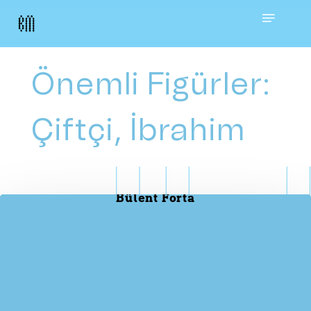
Skip
Menu
to
main
Önemli Figürler:
content
Çiftçi, İbrahim
Bülent Forta