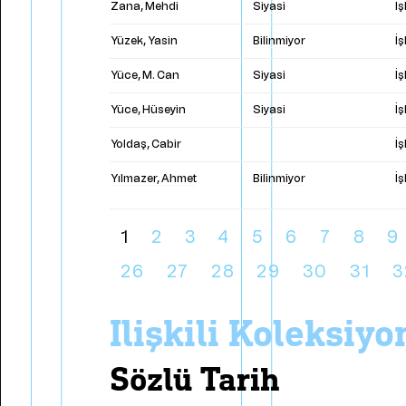
Zana, Mehdi
Siyasi
İ
Yüzek, Yasin
Bilinmiyor
İ
Yüce, M. Can
Siyasi
İ
Yüce, Hüseyin
Siyasi
İ
Yoldaş, Cabir
İ
Yılmazer, Ahmet
Bilinmiyor
İ
1
2
3
4
5
6
7
8
9
26
27
28
29
30
31
3
i̇lişkili koleksiy
sözlü tarih