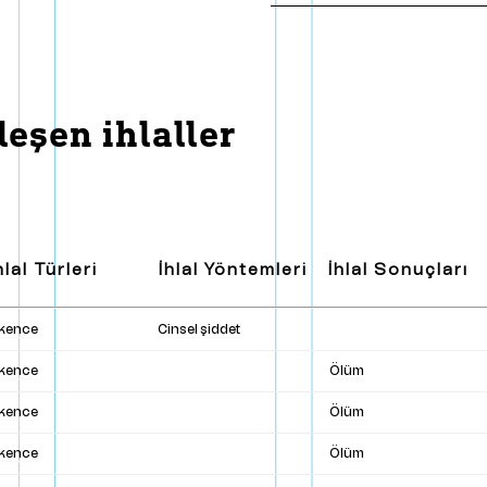
ışmanlar
B
a
s
ı
n
daşlar
odoloji ve Politikalar
eşen ihlaller
hlal Türleri
İhlal Yöntemleri
İhlal Sonuçları
şkence
Cinsel şiddet
şkence
Ölüm
şkence
Ölüm
şkence
Ölüm