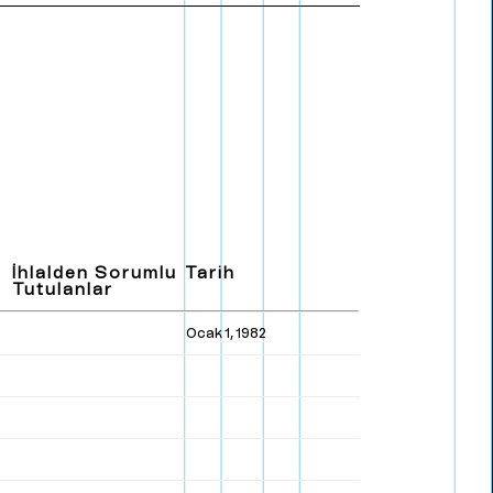
E
n
g
l
i
s
h
İhlalden Sorumlu
Tarih
Tutulanlar
Ocak 1, 1982