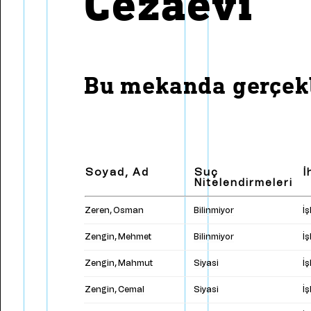
Cezaevi
Bülend Ulusu'nun Basın
Dan
Toplantıları
Pay
Zaman Çizelgesi
Met
Bu mekanda gerçekl
Soyad, Ad
Suç
İ
Nitelendirmeleri
Zeren, Osman
Bilinmiyor
İ
Zengin, Mehmet
Bilinmiyor
İ
Zengin, Mahmut
Siyasi
İ
Zengin, Cemal
Siyasi
İ