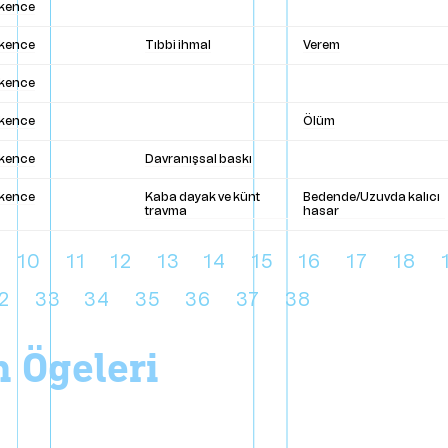
şkence
şkence
Tıbbi ihmal
Verem
şkence
şkence
Ölüm
şkence
Davranışsal baskı
şkence
Kaba dayak ve künt
Bedende/Uzuvda kalıcı
travma
hasar
10
11
12
13
14
15
16
17
18
2
33
34
35
36
37
38
on ögeleri