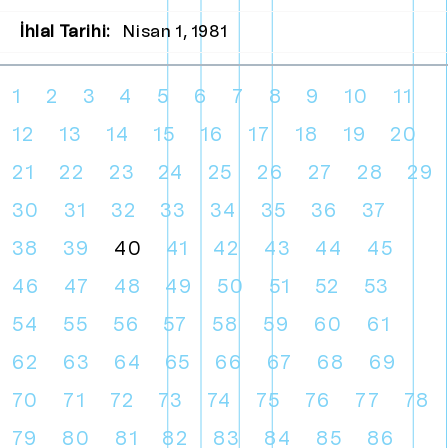
İhlal Tarihi:
Nisan 1, 1981
1
2
3
4
5
6
7
8
9
10
11
12
13
14
15
16
17
18
19
20
21
22
23
24
25
26
27
28
29
30
31
32
33
34
35
36
37
38
39
40
41
42
43
44
45
46
47
48
49
50
51
52
53
54
55
56
57
58
59
60
61
62
63
64
65
66
67
68
69
70
71
72
73
74
75
76
77
78
79
80
81
82
83
84
85
86