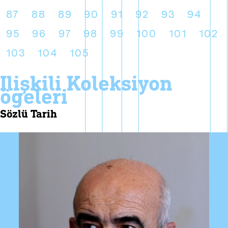
87
88
89
90
91
92
93
94
95
96
97
98
99
100
101
102
103
104
105
i̇lişkili koleksiyon
ögeleri
sözlü tarih