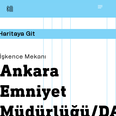
Skip
Menu
to
main
Haritaya Git
content
İşkence Mekanı
Ankara
Emniyet
Müdürlüğü/DA