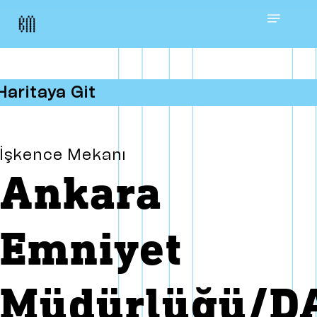
Skip
Menu
to
main
Haritaya Git
content
İşkence Mekanı
Ankara
Emniyet
Müdürlüğü/DA