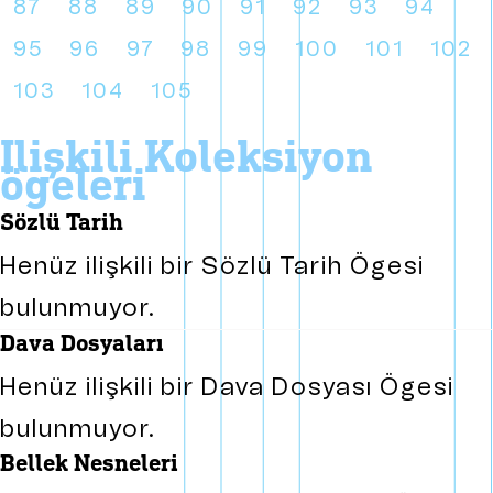
87
88
89
90
91
92
93
94
95
96
97
98
99
100
101
102
103
104
105
i̇lişkili koleksiyon
ögeleri
sözlü tarih
Henüz ilişkili bir Sözlü Tarih Ögesi
bulunmuyor.
dava dosyaları
Henüz ilişkili bir Dava Dosyası Ögesi
bulunmuyor.
bellek nesneleri