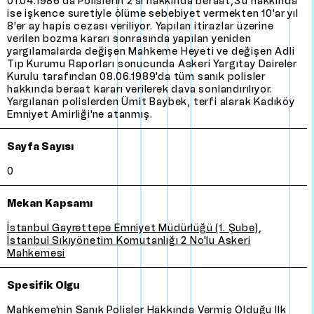
01.04.1986'da Polislerin 2'si hakkında beraat,3'ü hakkında
ise işkence suretiyle ölüme sebebiyet vermekten 10'ar yıl
8'er ay hapis cezası veriliyor. Yapılan itirazlar üzerine
verilen bozma kararı sonrasında yapılan yeniden
yargılamalarda değişen Mahkeme Heyeti ve değişen Adli
Tıp Kurumu Raporları sonucunda Askeri Yargıtay Daireler
Kurulu tarafından 08.06.1989'da tüm sanık polisler
hakkında beraat kararı verilerek dava sonlandırılıyor.
Yargılanan polislerden Ümit Baybek, terfi alarak Kadıköy
Emniyet Amirliği'ne atanmış.
Sayfa Sayısı
0
Mekan Kapsamı
İstanbul Gayrettepe Emniyet Müdürlüğü (1. Şube)
,
İstanbul Sıkıyönetim Komutanlığı 2 No'lu Askeri
Mahkemesi
Spesifik Olgu
Mahkeme'nin sanık polisler hakkında vermiş olduğu ilk