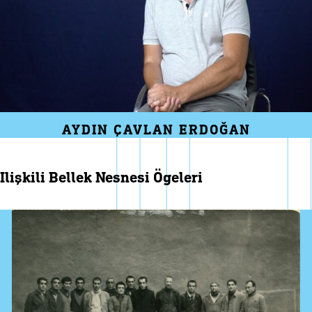
AYDIN ÇAVLAN ERDOĞAN
i̇lişkili bellek nesnesi ögeleri