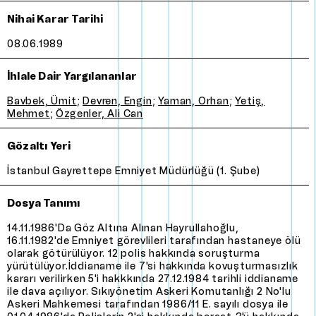
Nihai Karar Tarihi
08.06.1989
İhlale Dair Yargılananlar
Bavbek, Ümit
;
Devren, Engin
;
Yaman, Orhan
;
Yetiş,
Mehmet
;
Özgenler, Ali Can
Gözaltı Yeri
İstanbul Gayrettepe Emniyet Müdürlüğü (1. Şube)
Dosya Tanımı
14.11.1986'da göz altına alınan Hayrullahoğlu,
16.11.1982'de Emniyet görevlileri tarafından hastaneye ölü
olarak götürülüyor. 12 polis hakkında soruşturma
yürütülüyor.İddianame ile 7'si hakkında kovuşturmasızlık
kararı verilirken 5'i hakkkında 27.12.1984 tarihli iddianame
ile dava açılıyor. Sıkıyönetim Askeri Komutanlığı 2 No'lu
Askeri Mahkemesi tarafından 1986/11 E. sayılı dosya ile