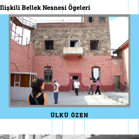
i̇lişkili bellek nesnesi ögeleri
ÜLKÜ ÖZEN