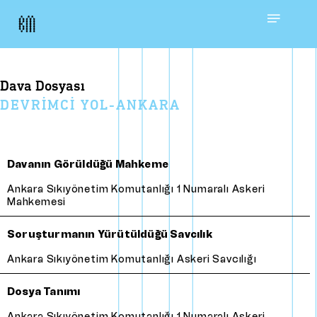
Skip
Menu
to
main
dava dosyasi
content
DEVRIMCI YOL-ANKARA
Davanın Görüldüğü Mahkeme
Ankara Sıkıyönetim Komutanlığı 1 Numaralı Askeri
Mahkemesi
Soruşturmanın Yürütüldüğü Savcılık
Ankara Sıkıyönetim Komutanlığı Askeri Savcılığı
Dosya Tanımı
Ankara Sıkıyönetim Komutanlığı 1 Numaralı Askeri