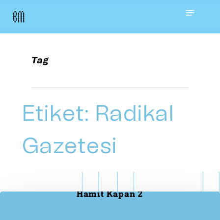
Skip
Menu
to
main
Tag
content
Etiket:
Radikal
Gazetesi
Hamit Kapan 2