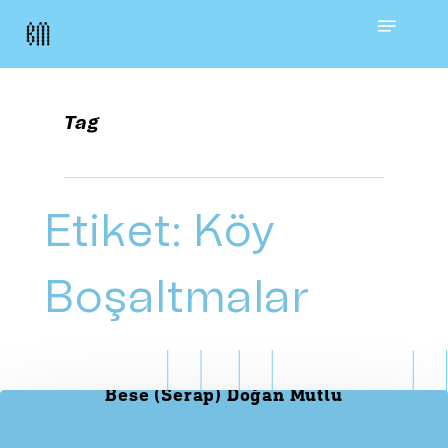
Skip
Menu
to
main
Tag
content
Etiket:
Köy
Boşaltmalar
Bese (Serap) Doğan Mutlu