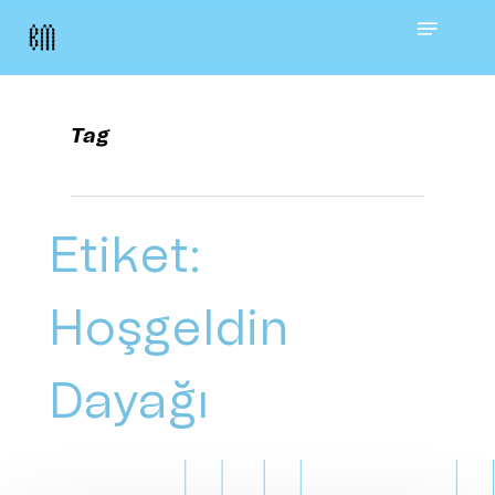
Skip
Menu
to
main
Tag
content
Etiket:
Hoşgeldin
Dayağı