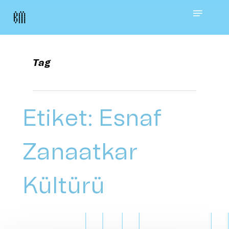
Skip
Menu
to
main
Tag
content
Etiket:
Esnaf
Zanaatkar
Kültürü