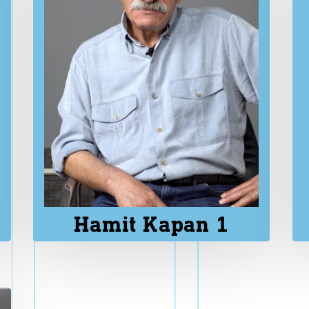
ışmanlar
B
a
s
ı
n
daşlar
odoloji ve Politikalar
Hamit Kapan 1
K