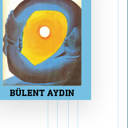
E
n
g
l
i
s
h
BÜLENT AYDIN
Bellek Nesneleri Belge Türü
işiler Mekan Kapsamı Zaman