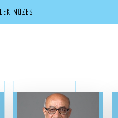
l
e
k
s
i
y
o
n
“
D
E
M
O
K
R
A
S
A
V
U
N
M
A
K
a Dosyaları
Ç
A
L
I
Ş
M
A
L
A
lü Tarih
“GÖLGEDE DEM
lek Nesneleri
Gölge Tiyatros
alog
e
Teknikleriyle D
let Arayışı
Atölyesi
k
k
ı
n
d
a
K
a
y
n
a
k
l
a
r
e Nasıl Ortaya Çıktı?
Raporlar
p