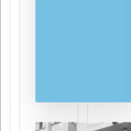
Bülend Ulusu'nun Basın
Dan
Toplantıları
Pay
Zaman Çizelgesi
Met