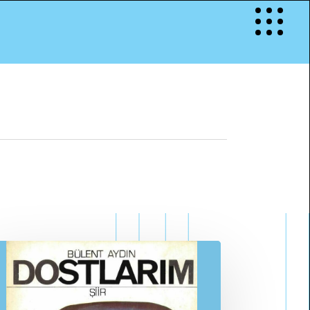
Menu
S
İ
Y
İ
İ
ş
k
e
n
c
e
H
a
r
i
t
a
s
ı
”
E
Ğ
İ
T
İ
M
R
I
OKRASİ”
u ve Drama
emokrasi
İ
l
e
t
i
ş
i
m