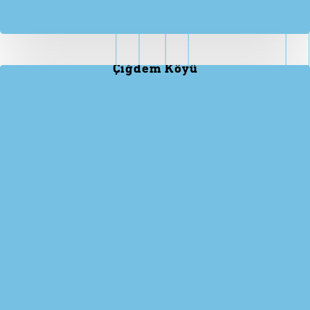
Çiğdem Köyü