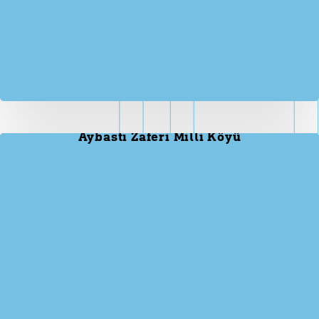
Aybastı Zaferi Milli Köyü