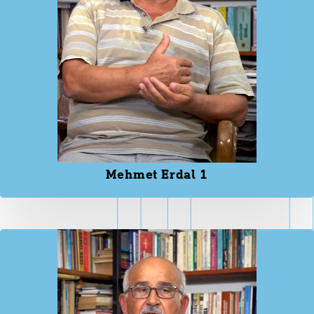
Mehmet Erdal 1