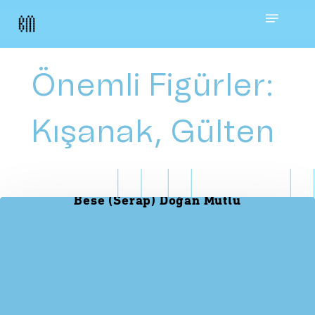
Skip
Menu
to
main
Önemli Figürler:
content
Kışanak, Gülten
Bese (Serap) Doğan Mutlu