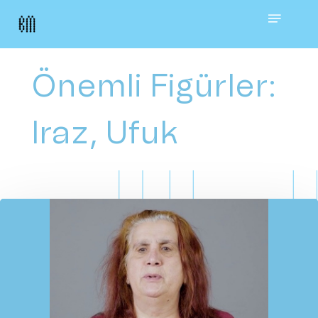
Skip
Menu
to
main
Önemli Figürler:
content
Iraz, Ufuk