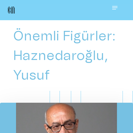
Skip
Menu
to
main
Önemli Figürler:
content
Haznedaroğlu,
Yusuf