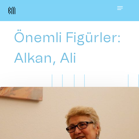
Skip
Menu
to
main
Önemli Figürler:
content
Alkan, Ali