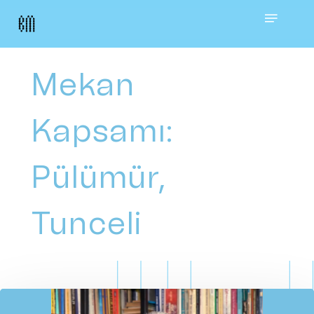
Skip
Menu
to
main
Mekan
content
Kapsamı:
Pülümür,
Tunceli