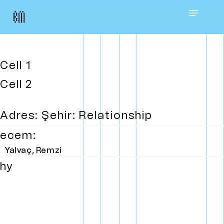
Skip
Menu
to
main
Cell 1
content
Cell 2
Adres: Şehir: Relationship
ecem:
Yalvaç, Remzi
hy