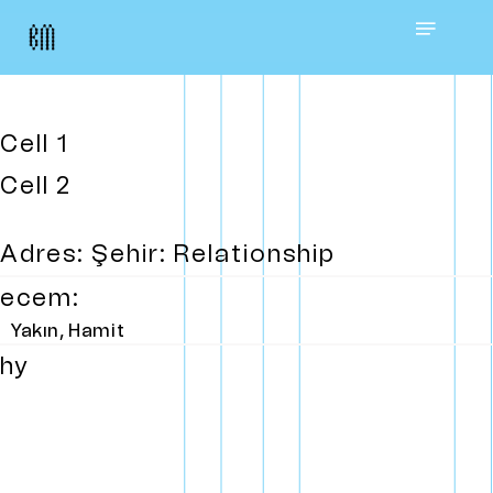
Skip
Menu
to
main
Cell 1
content
Cell 2
Adres: Şehir: Relationship
ecem:
Yakın, Hamit
hy