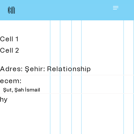
Skip
Menu
to
main
Cell 1
content
Cell 2
Adres: Şehir: Relationship
ecem:
Şut, Şah İsmail
hy