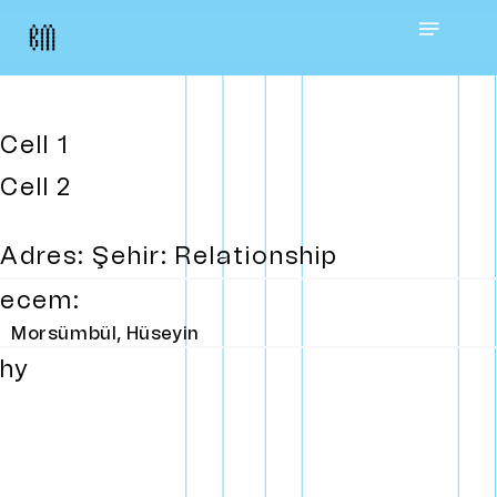
Skip
Menu
to
main
Cell 1
content
Cell 2
Adres: Şehir: Relationship
ecem:
Morsümbül, Hüseyin
hy