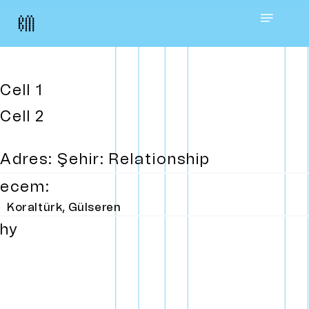
Skip
Menu
to
main
Cell 1
content
Cell 2
Adres: Şehir: Relationship
ecem:
Koraltürk, Gülseren
hy