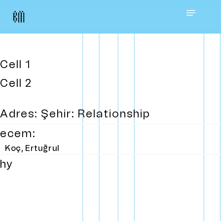
Skip
Menu
to
main
Cell 1
content
Cell 2
Adres: Şehir: Relationship
ecem:
Koç, Ertuğrul
hy