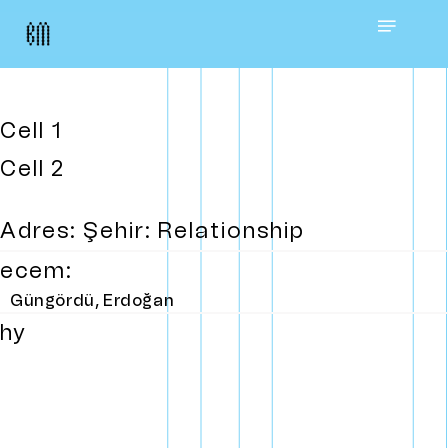
Skip
Menu
to
main
Cell 1
content
Cell 2
Adres: Şehir: Relationship
ecem:
Güngördü, Erdoğan
hy