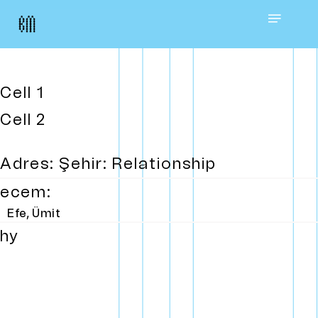
Skip
Menu
to
main
Cell 1
content
Cell 2
Adres: Şehir: Relationship
ecem:
Efe, Ümit
hy