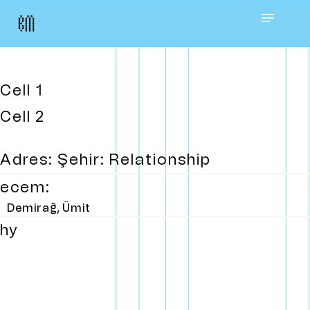
Skip
Menu
to
main
Cell 1
content
Cell 2
Adres: Şehir: Relationship
ecem:
Demirağ, Ümit
hy