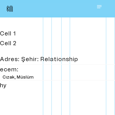
Skip
Menu
to
main
Cell 1
content
Cell 2
Adres: Şehir: Relationship
ecem:
Cızak, Müslüm
hy