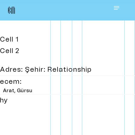
Skip
Menu
to
main
Cell 1
content
Cell 2
Adres: Şehir: Relationship
ecem:
Arat, Gürsu
hy