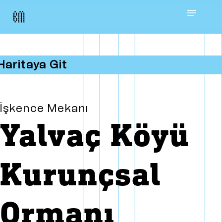
Skip
Menu
to
main
Haritaya Git
content
İşkence Mekanı
Yalvaç Köyü
Kurunçsal
Ormanı