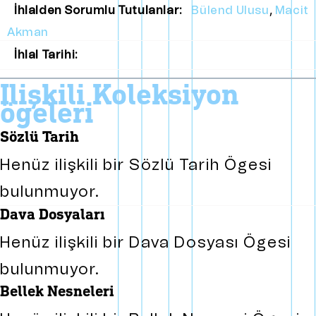
İhlalden Sorumlu Tutulanlar:
Bülend Ulusu
,
Macit
Akman
İhlal Tarihi:
i̇lişkili koleksiyon
ögeleri
sözlü tarih
Henüz ilişkili bir Sözlü Tarih Ögesi
bulunmuyor.
dava dosyaları
Henüz ilişkili bir Dava Dosyası Ögesi
bulunmuyor.
bellek nesneleri