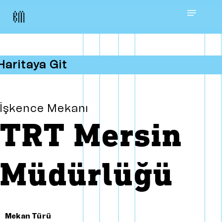
Skip
Menu
to
main
Haritaya Git
content
İşkence Mekanı
TRT Mersin
Müdürlüğü
Mekan Türü