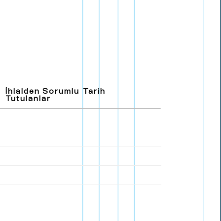
E
n
g
l
i
s
h
İhlalden Sorumlu
Tarih
Tutulanlar