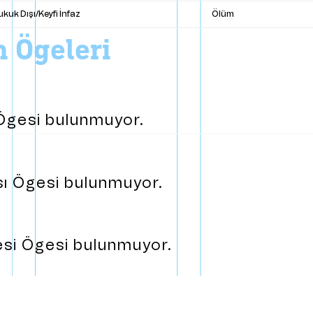
kuk Dışı/Keyfi İnfaz
Ölüm
on ögeleri
h Ögesi bulunmuyor.
ası Ögesi bulunmuyor.
nesi Ögesi bulunmuyor.