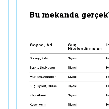
Bülend Ulusu'nun Basın
Dan
Toplantıları
Pay
Bu mekanda gerçekl
Zaman Çizelgesi
Met
Soyad, Ad
Suç
İ
Nitelendirmeleri
Subaşı, Zeki
Siyasi
Hu
Sabitoğlu, Hasan
Siyasi
Hu
Mürteza, Alaaddin
Siyasi
Hu
Küçükyıldız, Gürsel
Siyasi
Hu
Kılıç, Ahmet
Siyasi
Hu
Keser, Asım
Siyasi
Hu