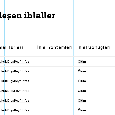
ışmanlar
B
a
s
ı
n
daşlar
eşen ihlaller
odoloji ve Politikalar
hlal Türleri
İhlal Yöntemleri
İhlal Sonuçları
kuk Dışı/Keyfi İnfaz
Ölüm
kuk Dışı/Keyfi İnfaz
Ölüm
kuk Dışı/Keyfi İnfaz
Ölüm
kuk Dışı/Keyfi İnfaz
Ölüm
kuk Dışı/Keyfi İnfaz
Ölüm
kuk Dışı/Keyfi İnfaz
Ölüm