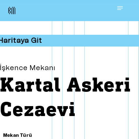
Skip
Menu
to
main
Haritaya Git
content
İşkence Mekanı
Kartal Askeri
Cezaevi
Mekan Türü