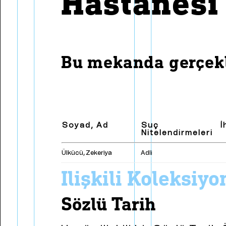
Hastanesi
Bülend Ulusu'nun Basın
Dan
Toplantıları
Pay
Zaman Çizelgesi
Met
Bu mekanda gerçekl
Soyad, Ad
Suç
İ
Nitelendirmeleri
Ülkücü, Zekeriya
Adli
i̇lişkili koleksiy
sözlü tarih