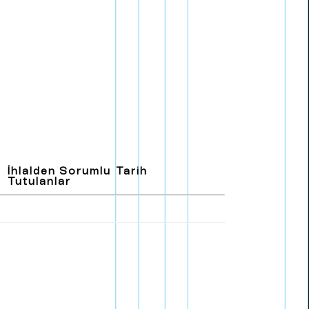
E
n
g
l
i
s
h
İhlalden Sorumlu
Tarih
Tutulanlar