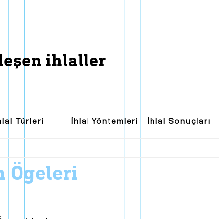
ışmanlar
B
a
s
ı
n
daşlar
odoloji ve Politikalar
eşen ihlaller
hlal Türleri
İhlal Yöntemleri
İhlal Sonuçları
on ögeleri