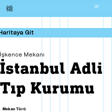
Skip
Menu
to
main
Haritaya Git
content
İşkence Mekanı
İstanbul Adli
Tıp Kurumu
Mekan Türü