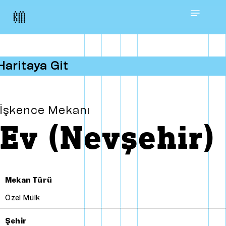
Skip
Menu
to
main
Haritaya Git
content
İşkence Mekanı
Ev (Nevşehir)
Mekan Türü
Özel Mülk
Şehir