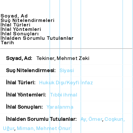
Soyad, Ad
Suç Nitelendirmeleri
İhlal Türleri
İhlal Yöntemleri
İhlal Sonuçları
İhlalden Sorumlu Tutulanlar
Tarih
Soyad, Ad:
Tekiner, Mehmet Zeki
Suç Nitelendirmesi:
Siyasi
İhlal Türleri:
Hukuk Dışı/Keyfi İnfaz
İhlal Yöntemleri:
Tıbbi ihmal
İhlal Sonuçları:
Yaralanma
İhlalden Sorumlu Tutulanlar:
Ay, Ömer
,
Coşkun,
Uğur
,
Miman, Mehmet Onur