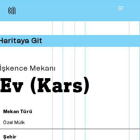
Skip
Menu
to
main
Haritaya Git
content
İşkence Mekanı
Ev (Kars)
Mekan Türü
Özel Mülk
Şehir