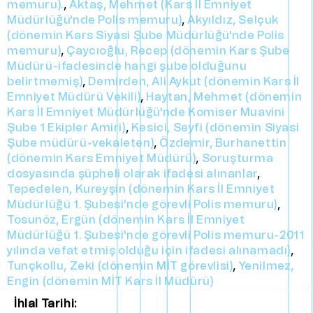
memuru).
,
Aktaş, Mehmet (Kars İl Emniyet
Müdürlüğü'nde Polis memuru)
,
Akyıldız, Selçuk
(dönemin Kars Siyasi Şube Müdürlüğü'nde Polis
memuru)
,
Çaycıoğlu, Recep (dönemin Kars Şube
Müdürü-ifadesinde hangi şube olduğunu
belirtmemiş)
,
Demirden, Ali Aykut (dönemin Kars İl
Emniyet Müdürü Vekili)
,
Haytan, Mehmet (dönemin
Kars İl Emniyet Müdürlüğü'nde Komiser Muavini
Şube 1 Ekipler Amiri)
,
Kesici, Seyfi (dönemin Siyasi
Şube müdürü-vekaleten)
,
Özdemir, Burhanettin
(dönemin Kars Emniyet Müdürü)
,
Soruşturma
dosyasında şüpheli olarak ifadesi alınanlar
,
Tepedelen, Kureyşin (dönemin Kars İl Emniyet
Müdürlüğü 1. Şubesi'nde görevli Polis memuru)
,
Tosunöz, Ergün (dönemin Kars İl Emniyet
Müdürlüğü 1. Şubesi'nde görevli Polis memuru-2011
yılında vefat etmiş olduğu için ifadesi alınamadı)
,
Tunçkollu, Zeki (dönemin MİT görevlisi)
,
Yenilmez,
Engin (dönemin MİT Kars İl Müdürü)
İhlal Tarihi: