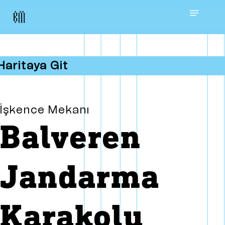
Skip
Menu
to
main
Haritaya Git
content
İşkence Mekanı
Balveren
Jandarma
Karakolu