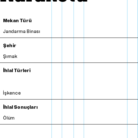
Mekan Türü
Jandarma Binası
Şehir
Şırnak
İhlal Türleri
İşkence
İhlal Sonuçları
Ölüm