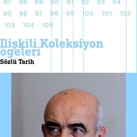
87
88
89
90
91
92
93
94
95
96
97
98
99
100
101
102
103
104
105
i̇lişkili koleksiyon
ögeleri
sözlü tarih