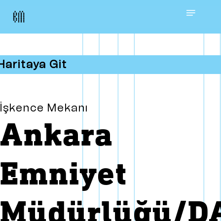
Skip
Menu
to
main
Haritaya Git
content
İşkence Mekanı
Ankara
Emniyet
Müdürlüğü/DA