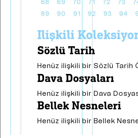
68
69
70
71
72
73
7
89
90
91
92
93
94
i̇lişkili koleksiy
sözlü tarih
Henüz ilişkili bir Sözlü Tari
dava dosyaları
Henüz ilişkili bir Dava Dosy
bellek nesneleri
Henüz ilişkili bir Bellek Nes