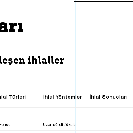
ışmanlar
B
a
s
ı
n
daşlar
arı
odoloji ve Politikalar
eşen ihlaller
hlal Türleri
İhlal Yöntemleri
İhlal Sonuçları
şkence
Uzun süreli gözaltı