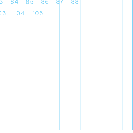
3
84
85
86
87
88
03
104
105