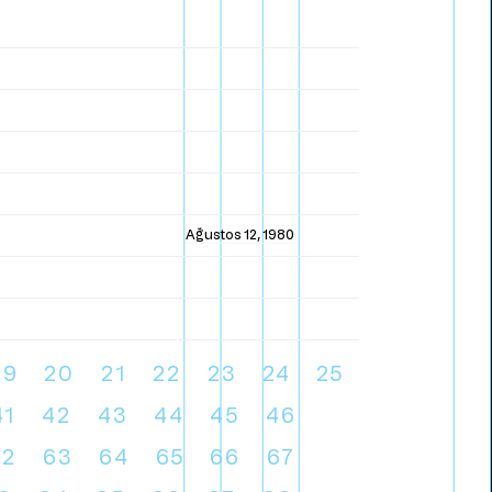
Ağustos 12, 1980
19
20
21
22
23
24
25
41
42
43
44
45
46
62
63
64
65
66
67