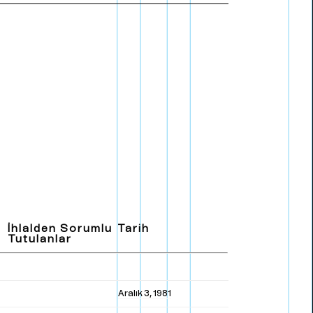
E
n
g
l
i
s
h
İhlalden Sorumlu
Tarih
Tutulanlar
Aralık 3, 1981