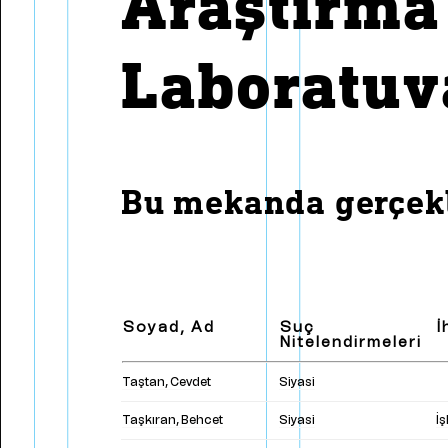
Araştırma
Bülend Ulusu'nun Basın
Dan
Toplantıları
Pay
Zaman Çizelgesi
Laboratuv
Met
Bu mekanda gerçekl
Soyad, Ad
Suç
İ
Nitelendirmeleri
Taştan, Cevdet
Siyasi
Taşkıran, Behcet
Siyasi
İ