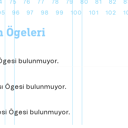
4
75
76
77
78
79
80
81
82
8
95
96
97
98
99
100
101
102
1
on ögeleri
h Ögesi bulunmuyor.
ası Ögesi bulunmuyor.
nesi Ögesi bulunmuyor.