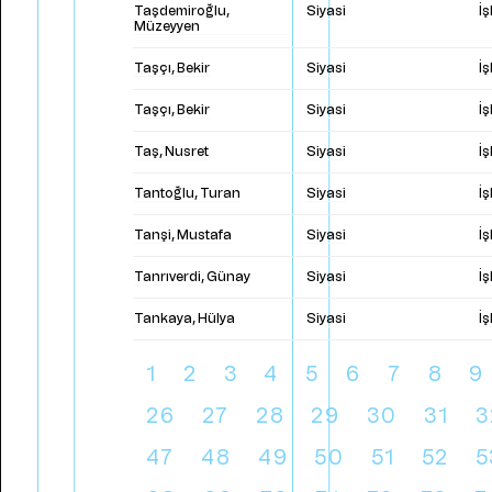
Taşdemiroğlu,
Siyasi
İ
Müzeyyen
Taşçı, Bekir
Siyasi
İ
Taşçı, Bekir
Siyasi
İ
Taş, Nusret
Siyasi
İ
Tantoğlu, Turan
Siyasi
İ
Tanşi, Mustafa
Siyasi
İ
Tanrıverdi, Günay
Siyasi
İ
Tankaya, Hülya
Siyasi
İ
1
2
3
4
5
6
7
8
9
26
27
28
29
30
31
3
47
48
49
50
51
52
5