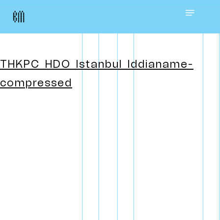
Skip
Menu
to
main
THKPC_HDO_Istanbul_Iddianame-
content
compressed